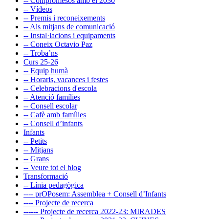
-- Compromesos amb el 2030
-- Vídeos
-- Premis i reconeixements
-- Als mitjans de comunicació
-- Instal·lacions i equipaments
-- Coneix Octavio Paz
-- Troba’ns
Curs 25-26
-- Equip humà
-- Horaris, vacances i festes
-- Celebracions d'escola
-- Atenció famílies
-- Consell escolar
-- Cafè amb famílies
-- Consell d’infants
Infants
-- Petits
-- Mitjans
-- Grans
-- Veure tot el blog
Transformació
-- Línia pedagògica
---- prOPosem: Assemblea + Consell d’Infants
---- Projecte de recerca
------ Projecte de recerca 2022-23: MIRADES