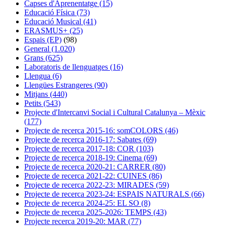
Capses d'Aprenentatge (15)
Educació Física (73)
Educació Musical (41)
ERASMUS+ (25)
Espais (EP)
(98)
General (1.020)
Grans (625)
Laboratoris de llenguatges (16)
Llengua (6)
Llengües Estrangeres (90)
Mitjans (440)
Petits (543)
Projecte d'Intercanvi Social i Cultural Catalunya – Mèxic
(177)
Projecte de recerca 2015-16: somCOLORS (46)
Projecte de recerca 2016-17: Sabates (69)
Projecte de recerca 2017-18: COR (103)
Projecte de recerca 2018-19: Cinema (69)
Projecte de recerca 2020-21: CARRER (80)
Projecte de recerca 2021-22: CUINES (86)
Projecte de recerca 2022-23: MIRADES (59)
Projecte de recerca 2023-24: ESPAIS NATURALS (66)
Projecte de recerca 2024-25: EL SO (8)
Projecte de recerca 2025-2026: TEMPS (43)
Projecte recerca 2019-20: MAR (77)