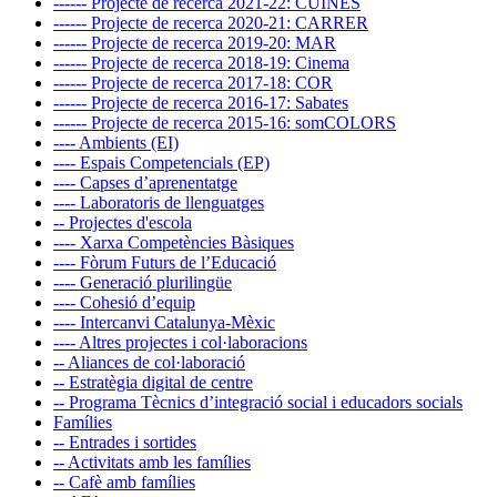
------ Projecte de recerca 2021-22: CUINES
------ Projecte de recerca 2020-21: CARRER
------ Projecte de recerca 2019-20: MAR
------ Projecte de recerca 2018-19: Cinema
------ Projecte de recerca 2017-18: COR
------ Projecte de recerca 2016-17: Sabates
------ Projecte de recerca 2015-16: somCOLORS
---- Ambients (EI)
---- Espais Competencials (EP)
---- Capses d’aprenentatge
---- Laboratoris de llenguatges
-- Projectes d'escola
---- Xarxa Competències Bàsiques
---- Fòrum Futurs de l’Educació
---- Generació plurilingüe
---- Cohesió d’equip
---- Intercanvi Catalunya-Mèxic
---- Altres projectes i col·laboracions
-- Aliances de col·laboració
-- Estratègia digital de centre
-- Programa Tècnics d’integració social i educadors socials
Famílies
-- Entrades i sortides
-- Activitats amb les famílies
-- Cafè amb famílies