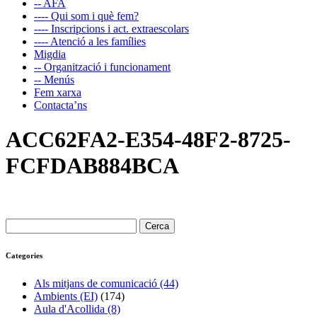
-- AFA
---- Qui som i què fem?
---- Inscripcions i act. extraescolars
---- Atenció a les famílies
Migdia
-- Organització i funcionament
-- Menús
Fem xarxa
Contacta’ns
ACC62FA2-E354-48F2-8725-
FCFDAB884BCA
Cerca:
Categories
Als mitjans de comunicació (44)
Ambients (EI)
(174)
Aula d'Acollida (8)