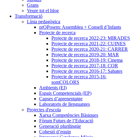
Grans
Veure tot el blog
Transformació
Línia pedagògica
prOPosem: Assemblea + Consell d’Infants
Projecte de recerca
Projecte de recerca 2022-23: MIRADES
Projecte de recerca 2021-22: CUINES
Projecte de recerca 2020-21: CARRER
Projecte de recerca 2019-20: MAR
Projecte de recerca 2018-19: Cinema
Projecte de recerca 2017-18: COR
Projecte de recerca 2016-17: Sabates
Projecte de recerca 2015-16:
somCOLORS
Ambients (EI)
Espais Competencials (EP)
Capses d’aprenentatge
Laboratoris de llenguatges
Projectes d'escola
Xarxa Competències Bàsiques
Fòrum Futurs de l’Educació
Generació plurilingüe
Cohesió d’equip