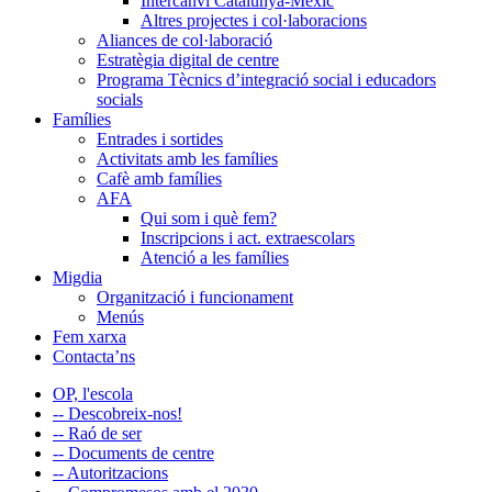
Intercanvi Catalunya-Mèxic
Altres projectes i col·laboracions
Aliances de col·laboració
Estratègia digital de centre
Programa Tècnics d’integració social i educadors
socials
Famílies
Entrades i sortides
Activitats amb les famílies
Cafè amb famílies
AFA
Qui som i què fem?
Inscripcions i act. extraescolars
Atenció a les famílies
Migdia
Organització i funcionament
Menús
Fem xarxa
Contacta’ns
OP, l'escola
-- Descobreix-nos!
-- Raó de ser
-- Documents de centre
-- Autoritzacions