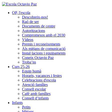
OP, l'escola
Descobreix-nos!
Raó de ser
Documents de centre
Autoritzacions
Compromesos amb el 2030
Vídeos
Premis i reconeixements
Als mitjans de comunicació
Instal·lacions i equipaments
Coneix Octavio Paz
Troba’ns
Curs 25-26
Equip humà
Horaris, vacances i festes
Celebracions d'escola
Atenció famílies
Consell escolar
Cafè amb famílies
Consell d’infants
Infants
Petits
Mitjans